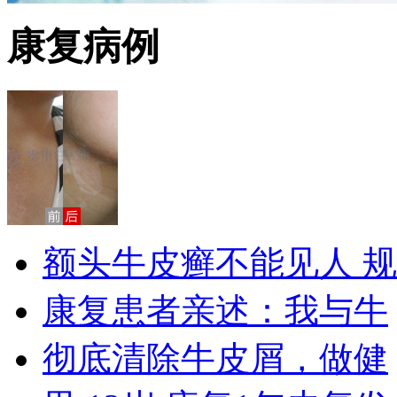
康复病例
额头牛皮癣不能见人 规
康复患者亲述：我与牛
彻底清除牛皮屑，做健