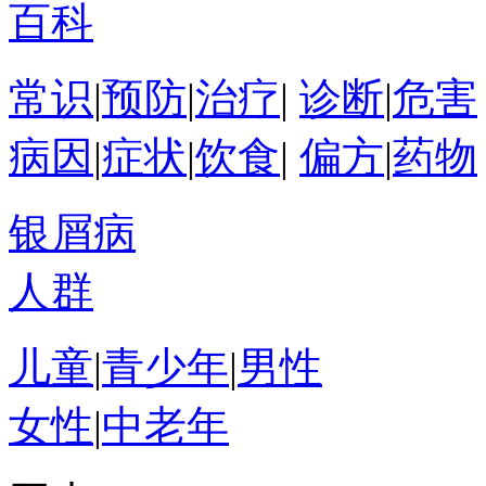
百科
常识
|
预防
|
治疗
|
诊断
|
危害
病因
|
症状
|
饮食
|
偏方
|
药物
银屑病
人群
儿童
|
青少年
|
男性
女性
|
中老年