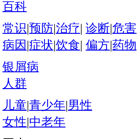
百科
常识
|
预防
|
治疗
|
诊断
|
危害
病因
|
症状
|
饮食
|
偏方
|
药物
银屑病
人群
儿童
|
青少年
|
男性
女性
|
中老年