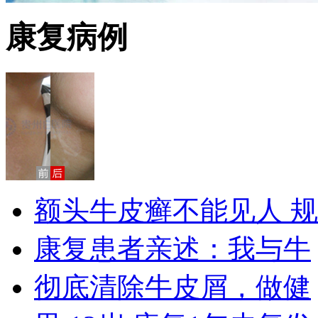
康复病例
额头牛皮癣不能见人 规
康复患者亲述：我与牛
彻底清除牛皮屑，做健