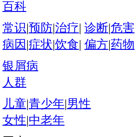
百科
常识
|
预防
|
治疗
|
诊断
|
危害
病因
|
症状
|
饮食
|
偏方
|
药物
银屑病
人群
儿童
|
青少年
|
男性
女性
|
中老年