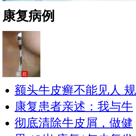
康复病例
额头牛皮癣不能见人 规
康复患者亲述：我与牛
彻底清除牛皮屑，做健