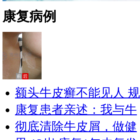
康复病例
额头牛皮癣不能见人 规
康复患者亲述：我与牛
彻底清除牛皮屑，做健