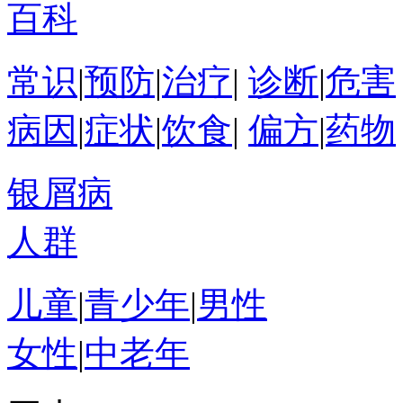
百科
常识
|
预防
|
治疗
|
诊断
|
危害
病因
|
症状
|
饮食
|
偏方
|
药物
银屑病
人群
儿童
|
青少年
|
男性
女性
|
中老年