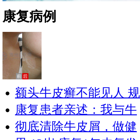
康复病例
额头牛皮癣不能见人 规
康复患者亲述：我与牛
彻底清除牛皮屑，做健