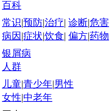
百科
常识
|
预防
|
治疗
|
诊断
|
危害
病因
|
症状
|
饮食
|
偏方
|
药物
银屑病
人群
儿童
|
青少年
|
男性
女性
|
中老年