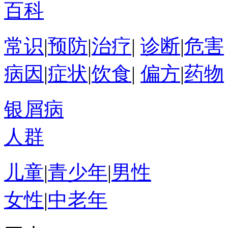
百科
常识
|
预防
|
治疗
|
诊断
|
危害
病因
|
症状
|
饮食
|
偏方
|
药物
银屑病
人群
儿童
|
青少年
|
男性
女性
|
中老年