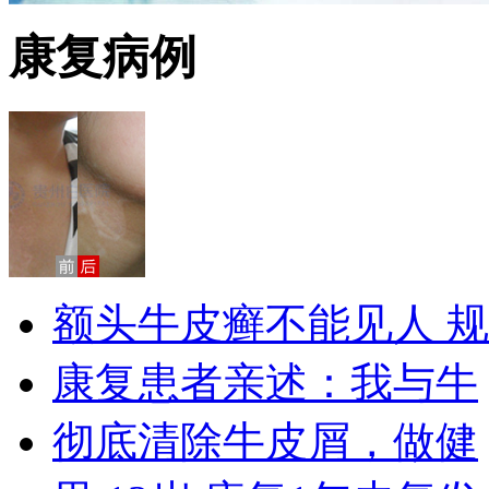
康复病例
额头牛皮癣不能见人 规
康复患者亲述：我与牛
彻底清除牛皮屑，做健