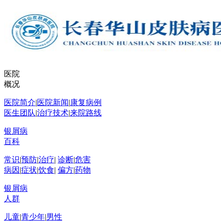
医院
概况
医院简介
|
医院新闻
|
康复病例
医生团队
|
治疗技术
|
来院路线
银屑病
百科
常识
|
预防
|
治疗
|
诊断
|
危害
病因
|
症状
|
饮食
|
偏方
|
药物
银屑病
人群
儿童
|
青少年
|
男性