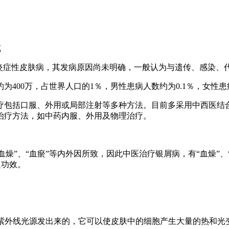
览
性炎症性皮肤病，其发病原因尚未明确，一般认为与遗传、感染、
为400万，占世界人口的1％，男性患病人数约为0.1％，女性患病
疗包括口服、外用或局部注射等多种方法。目前多采用中西医结
治疗方法，如中药内服、外用及物理治疗。
血燥”、“血瘀”等内外因所致，因此中医治疗银屑病，有“血燥”、
之功效。
窄谱中波紫外线光源发出来的，它可以使皮肤中的细胞产生大量的热和