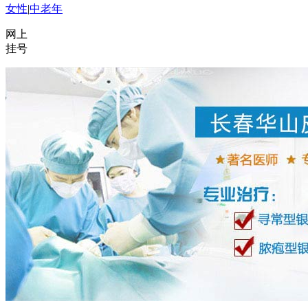
女性
|
中老年
网上
挂号