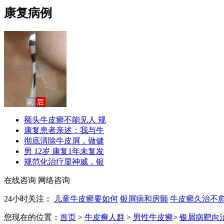
康复病例
额头牛皮癣不能见人 规
康复患者亲述：我与牛
彻底清除牛皮屑，做健
男 12岁 康复1年未复发
规范化治疗显神威，银
在线咨询
网络咨询
24小时关注：
儿童牛皮癣要如何
银屑病和房颤
牛皮癣久治不
您现在的位置：
首页
>
牛皮癣人群
>
男性牛皮癣
>
银屑病靶向