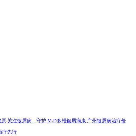
愈原
关注银屑病，守护
M-D多维银屑病康
广州银屑病治疗价
治疗先行