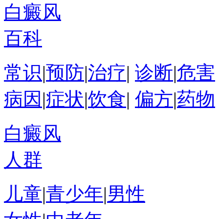
白癜风
百科
常识
|
预防
|
治疗
|
诊断
|
危害
病因
|
症状
|
饮食
|
偏方
|
药物
白癜风
人群
儿童
|
青少年
|
男性