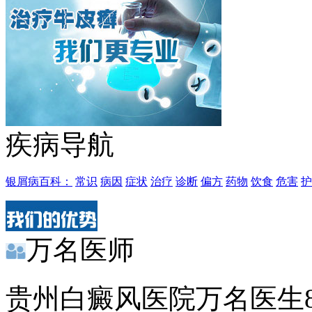
疾病导航
银屑病百科：
常识
病因
症状
治疗
诊断
偏方
药物
饮食
危害
护
万名医师
贵州白癜风医院万名医生8