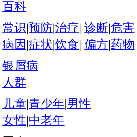
百科
常识
|
预防
|
治疗
|
诊断
|
危害
病因
|
症状
|
饮食
|
偏方
|
药物
银屑病
人群
儿童
|
青少年
|
男性
女性
|
中老年