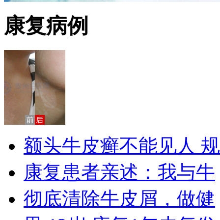
康复病例
额头牛皮癣不能见人 规
康复患者亲述：我与牛
彻底清除牛皮屑，做健