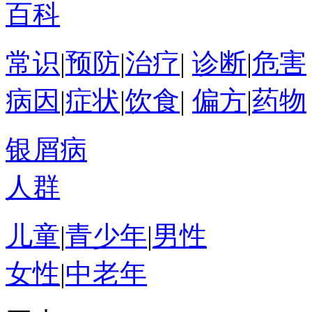
百科
常识
|
预防
|
治疗
|
诊断
|
危害
病因
|
症状
|
饮食
|
偏方
|
药物
银屑病
人群
儿童
|
青少年
|
男性
女性
|
中老年