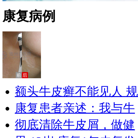
康复病例
额头牛皮癣不能见人 规
康复患者亲述：我与牛
彻底清除牛皮屑，做健