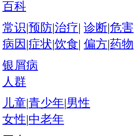
百科
常识
|
预防
|
治疗
|
诊断
|
危害
病因
|
症状
|
饮食
|
偏方
|
药物
银屑病
人群
儿童
|
青少年
|
男性
女性
|
中老年