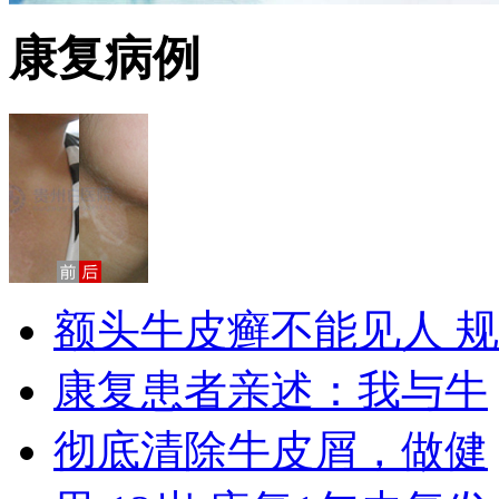
康复病例
额头牛皮癣不能见人 规
康复患者亲述：我与牛
彻底清除牛皮屑，做健