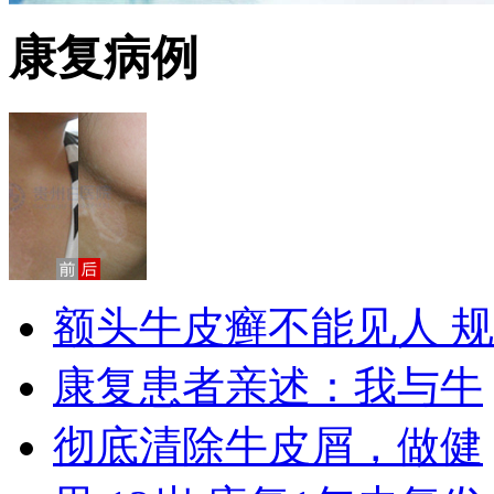
康复病例
额头牛皮癣不能见人 规
康复患者亲述：我与牛
彻底清除牛皮屑，做健