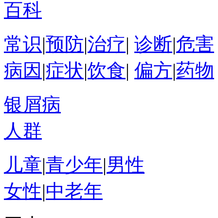
百科
常识
|
预防
|
治疗
|
诊断
|
危害
病因
|
症状
|
饮食
|
偏方
|
药物
银屑病
人群
儿童
|
青少年
|
男性
女性
|
中老年