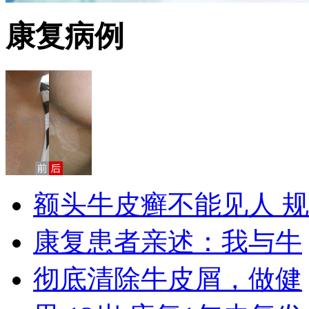
康复病例
额头牛皮癣不能见人 规
康复患者亲述：我与牛
彻底清除牛皮屑，做健