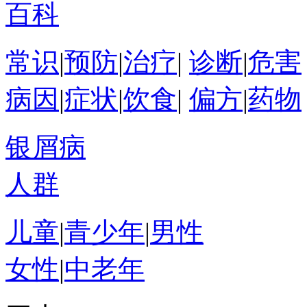
百科
常识
|
预防
|
治疗
|
诊断
|
危害
病因
|
症状
|
饮食
|
偏方
|
药物
银屑病
人群
儿童
|
青少年
|
男性
女性
|
中老年