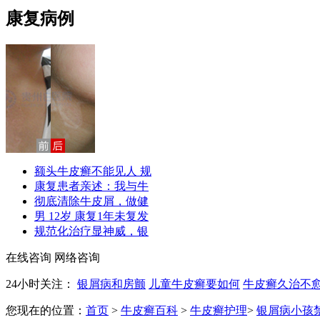
康复病例
额头牛皮癣不能见人 规
康复患者亲述：我与牛
彻底清除牛皮屑，做健
男 12岁 康复1年未复发
规范化治疗显神威，银
在线咨询
网络咨询
24小时关注：
银屑病和房颤
儿童牛皮癣要如何
牛皮癣久治不
您现在的位置：
首页
>
牛皮癣百科
>
牛皮癣护理
>
银屑病小孩