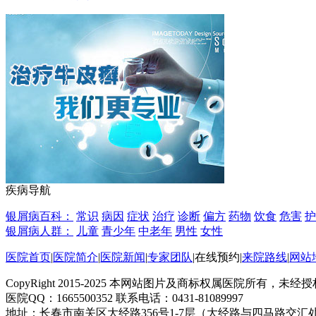
疾病导航
银屑病百科：
常识
病因
症状
治疗
诊断
偏方
药物
饮食
危害
护
银屑病人群：
儿童
青少年
中老年
男性
女性
医院首页
|
医院简介
|
医院新闻
|
专家团队
|
在线预约
|
来院路线
|
网站
CopyRight 2015-2025 本网站图片及商标权属医院所有，
医院QQ：1665500352 联系电话：0431-81089997
地址：长春市南关区大经路356号1-7层（大经路与四马路交汇