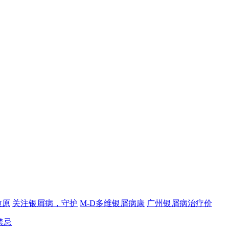
愈原
关注银屑病，守护
M-D多维银屑病康
广州银屑病治疗价
禁忌