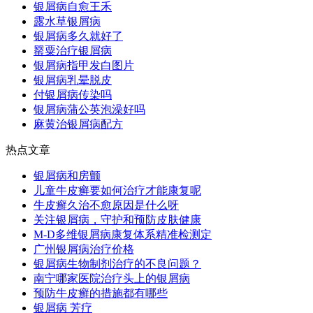
银屑病自愈王禾
露水草银屑病
银屑病多久就好了
罂粟治疗银屑病
银屑病指甲发白图片
银屑病乳晕脱皮
付银屑病传染吗
银屑病蒲公英泡澡好吗
麻黄治银屑病配方
热点文章
银屑病和房颤
儿童牛皮癣要如何治疗才能康复呢
牛皮癣久治不愈原因是什么呀
关注银屑病，守护和预防皮肤健康
M-D多维银屑病康复体系精准检测定
广州银屑病治疗价格
银屑病生物制剂治疗的不良问题？
南宁哪家医院治疗头上的银屑病
预防牛皮癣的措施都有哪些
银屑病 芳疗