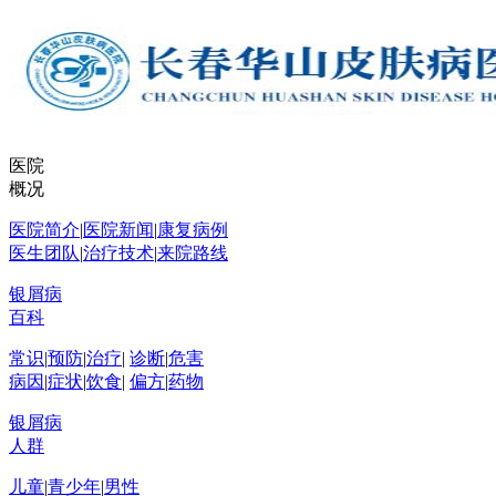
医院
概况
医院简介
|
医院新闻
|
康复病例
医生团队
|
治疗技术
|
来院路线
银屑病
百科
常识
|
预防
|
治疗
|
诊断
|
危害
病因
|
症状
|
饮食
|
偏方
|
药物
银屑病
人群
儿童
|
青少年
|
男性