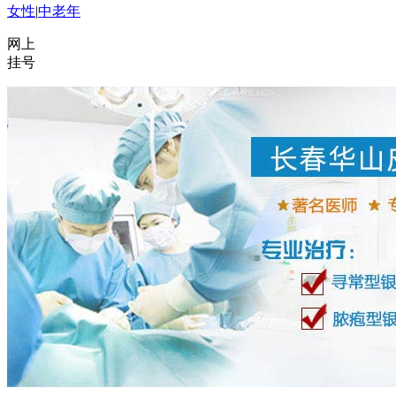
女性
|
中老年
网上
挂号