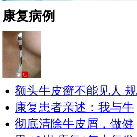
康复病例
额头牛皮癣不能见人 规
康复患者亲述：我与牛
彻底清除牛皮屑，做健