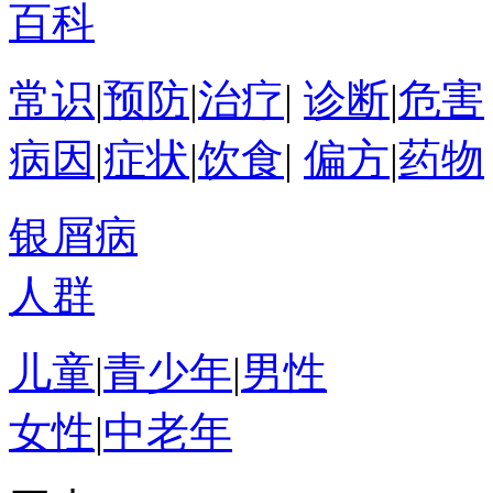
百科
常识
|
预防
|
治疗
|
诊断
|
危害
病因
|
症状
|
饮食
|
偏方
|
药物
银屑病
人群
儿童
|
青少年
|
男性
女性
|
中老年